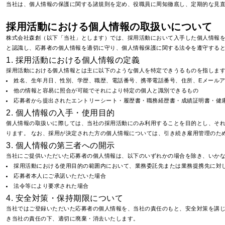
当社は、個人情報の保護に関する諸規則を定め、役職員に周知徹底し、定期的な見
採用活動における個人情報の取扱いについて
株式会社森創（以下「当社」とします）では、採用活動において入手した個人情報を
と認識し、応募者の個人情報を適切に守り、個人情報保護に関する法令を遵守する
1. 採用活動における個人情報の定義
採用活動における個人情報とは主に以下のような個人を特定できうるものを指しま
姓名、生年月日、性別、学歴、職歴、電話番号、携帯電話番号、住所、Eメール
他の情報と容易に照合が可能でそれにより特定の個人と識別できるもの
応募者から提出されたエントリーシート・履歴書・職務経歴書・成績証明書・健
2. 個人情報の入手・使用目的
個人情報の取扱いに際しては、当社の採用活動にのみ利用することを目的とし、そ
ります。 なお、採用が決定された方の個人情報については、引き続き雇用管理のた
3. 個人情報の第三者への開示
当社にご提供いただいた応募者の個人情報は、以下のいずれかの場合を除き、いか
採用活動における使用目的の範囲内において、業務委託先または業務提携先に対
応募者本人にご承諾いただいた場合
法令等により要求された場合
4. 安全対策・保持期限について
当社ではご登録いただいた応募者の個人情報を、当社の責任のもと、安全対策を講
き当社の責任の下、適切に廃棄・消去いたします。